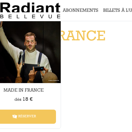
Aller au contenu principal
ABONNEMENTS
BILLETS À L'
Menu
principal
ADE IN FRANCE
embre 2026
NT-BELLEVUE
MADE IN FRANCE
18 €
dès
RÉSERVER