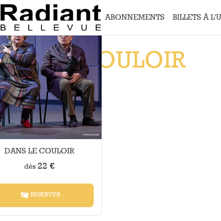
Aller au contenu principal
ABONNEMENTS
BILLETS À L'
Menu
principal
ANS LE COULOIR
vier 2027
NT-BELLEVUE
DANS LE COULOIR
22 €
dès
RÉSERVER