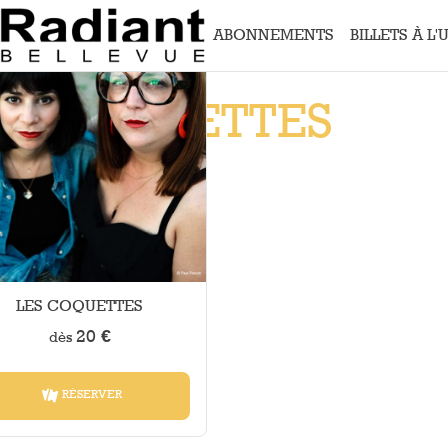
Aller au contenu principal
ABONNEMENTS
BILLETS À L'
Menu
principal
ES COQUETTES
s 2027
NT-BELLEVUE
LES COQUETTES
20 €
dès
RÉSERVER